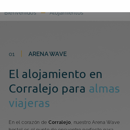
Bienvenidos
Alojamientos
01
ARENA WAVE
El alojamiento en
Corralejo para
almas
viajeras
En el corazón de
Corralejo
, nuestro Arena Wave
hostel es el punto de encuentro perfecto para