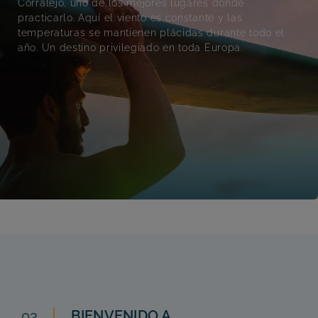
Corralejo, uno de los mejores lugares donde
practicarlo. Aquí el viento es constante y las
temperaturas se mantienen plácidas durante todo el
año. Un destino privilegiado en toda Europa.
03
BIENVENIDO A